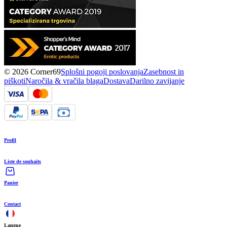
© 2026 Corner69
Splošni pogoji poslovanja
Zasebnost in
piškoti
Naročila & vračila blaga
Dostava
Darilno zavijanje
Profil
Liste de souhaits
Panier
Contact
Langue