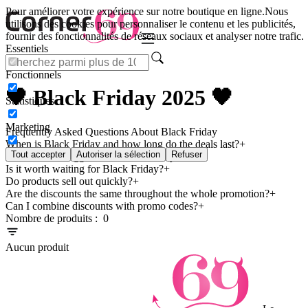
Pour améliorer votre expérience sur notre boutique en ligne.
Nous
utilisons des cookies pour personnaliser le contenu et les publicités,
fournir des fonctionnalités de réseaux sociaux et analyser notre trafic.
Essentiels
Fonctionnels
🖤 Black Friday 2025 🖤
Statistiques
Marketing
Frequently Asked Questions About Black Friday
When is Black Friday and how long do the deals last?
Tout accepter
Autoriser la sélection
Refuser
Are these the biggest discounts of the year?
Is it worth waiting for Black Friday?
Do products sell out quickly?
Are the discounts the same throughout the whole promotion?
Can I combine discounts with promo codes?
Nombre de produits :
0
Aucun produit