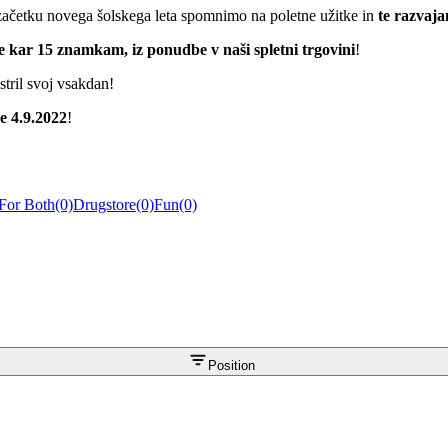
ob začetku novega šolskega leta spomnimo na poletne užitke in
te razvaj
e kar 15 znamkam, iz ponudbe v naši spletni trgovini
!
stril svoj vsakdan!
e 4.9.2022
!
For Both
(0)
Drugstore
(0)
Fun
(0)
Position