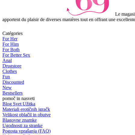
Le magasin
apportent du plaisir de diverses manières tout en offrant une excellente
Catégories
For Her
For Him
For Both
For Better Sex
Anal
Drugstore
Clothes
Fun
Discounted
New
Bestsellers
pomoč in nasveti
Blog Svet Užitka
Materiali erotičnih igračk
Velikost oblačil in obutve
Blagovne znamke
Ugodnosti za stranke
Pogosta vprašanja (FAQ)