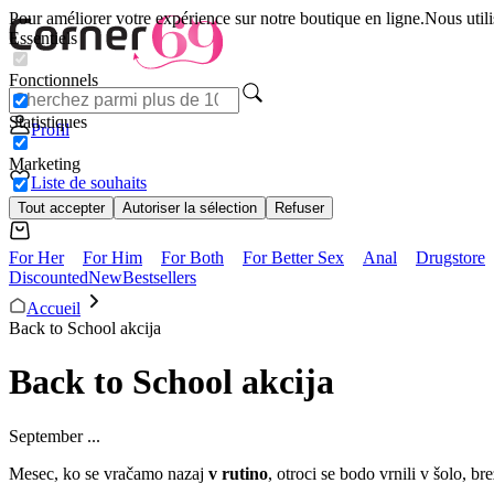
Pour améliorer votre expérience sur notre boutique en ligne.
Nous utili
Essentiels
Fonctionnels
Statistiques
Profil
Marketing
Liste de souhaits
Tout accepter
Autoriser la sélection
Refuser
For Her
For Him
For Both
For Better Sex
Anal
Drugstore
Discounted
New
Bestsellers
Accueil
Back to School akcija
Back to School akcija
September ...
Mesec, ko se vračamo nazaj
v rutino
, otroci se bodo vrnili v šolo, bre