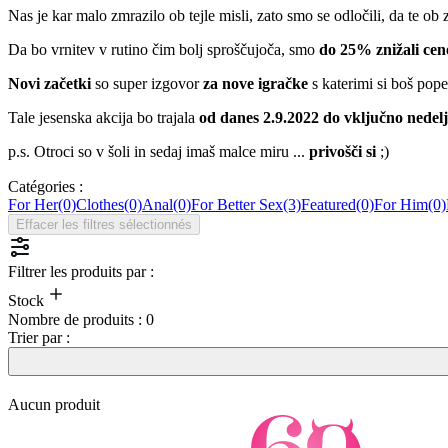
Nas je kar malo zmrazilo ob tejle misli, zato smo se odločili, da te 
Da bo vrnitev v rutino čim bolj sproščujoča, smo
do 25% znižali cen
Novi začetki
so super izgovor
za nove igračke
s katerimi si boš pope
Tale jesenska akcija bo trajala
od danes 2.9.2022 do vključno nedelj
p.s. Otroci so v šoli in sedaj imaš malce miru ...
privošči si
;)
Catégories :
For Her
(0)
Clothes
(0)
Anal
(0)
For Better Sex
(3)
Featured
(0)
For Him
(0)
Effacer les filtres sélectionnés
Filtrer les produits par :
Stock
Nombre de produits :
0
Trier par :
Aucun produit