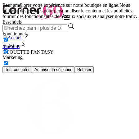
Pour améliorer votre expérience sur notre boutique en ligne.
Nous
utilisons des cookies pour personnaliser le contenu et les publicités,
fournir des fonctionnalités de réseaux sociaux et analyser notre trafic.
Essentiels
Fonctionnels
Accueil
Statistiques
Marques
COQUETTE FANTASY
Marketing
Tout accepter
Autoriser la sélection
Refuser