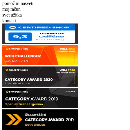
pomoč in nasveti
moj račun
svet užitka
kontakt