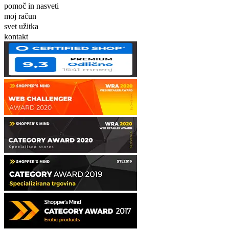
pomoč in nasveti
moj račun
svet užitka
kontakt