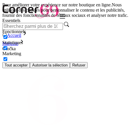
Pour améliorer votre expérience sur notre boutique en ligne.
Nous
utilisons des cookies pour personnaliser le contenu et les publicités,
fournir des fonctionnalités de réseaux sociaux et analyser notre trafic.
Essentiels
Fonctionnels
Accueil
Statistiques
Marques
Gtočka
Marketing
Tout accepter
Autoriser la sélection
Refuser