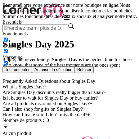
Pour améliorer votre expérience sur notre boutique en ligne.
Nous
utilisons des cookies pour personnaliser le contenu et les publicités,
fournir des fonctionnalités de réseaux sociaux et analyser notre trafic.
Essentiels
Fonctionnels
Singles Day 2025
Statistiques
Marketing
Single, but never lonely!
Singles' Day
is the perfect time for those
who know that some of the best moments are the ones spent
Tout accepter
Autoriser la sélection
Refuser
enjoying their own company.
Frequently Asked Questions about Singles Day
What is Singles Day?
Are Singles Day discounts really bigger than usual?
Is it better to wait for Singles Day or buy earlier?
Are all products discounted on Singles Day?
Can I also shop for gifts on Singles Day?
How can I make sure I don’t miss the deal?
Nombre de produits :
0
Aucun produit