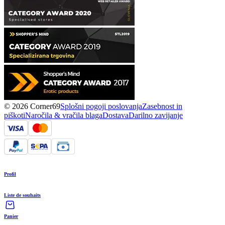
© 2026 Corner69
Splošni pogoji poslovanja
Zasebnost in
piškoti
Naročila & vračila blaga
Dostava
Darilno zavijanje
Profil
Liste de souhaits
Panier