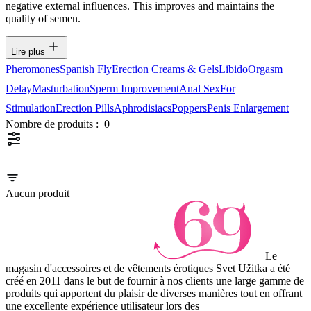
negative external influences. This improves and maintains the
quality of semen.
Lire plus
Pheromones
Spanish Fly
Erection Creams & Gels
Libido
Orgasm
Delay
Masturbation
Sperm Improvement
Anal Sex
For
Stimulation
Erection Pills
Aphrodisiacs
Poppers
Penis Enlargement
Nombre de produits :
0
Aucun produit
Le
magasin d'accessoires et de vêtements érotiques Svet Užitka a été
créé en 2011 dans le but de fournir à nos clients une large gamme de
produits qui apportent du plaisir de diverses manières tout en offrant
une excellente expérience utilisateur lors des