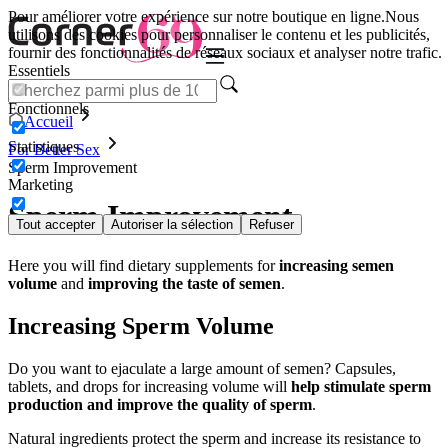
Pour améliorer votre expérience sur notre boutique en ligne.
Nous
utilisons des cookies pour personnaliser le contenu et les publicités,
fournir des fonctionnalités de réseaux sociaux et analyser notre trafic.
Essentiels
Fonctionnels
Accueil
Statistiques
For Better Sex
Sperm Improvement
Marketing
Sperm Improvement
Tout accepter
Autoriser la sélection
Refuser
Here you will find dietary supplements for
increasing semen
volume
and
improving the taste of semen
.
Increasing Sperm Volume
Do you want to ejaculate a large amount of semen? Capsules,
tablets, and drops for increasing volume will
help stimulate sperm
production and improve the quality of sperm
.
Natural ingredients protect the sperm and increase its resistance to