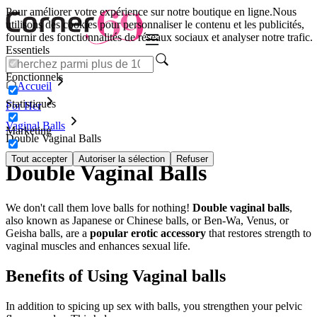
Pour améliorer votre expérience sur notre boutique en ligne.
Nous
utilisons des cookies pour personnaliser le contenu et les publicités,
fournir des fonctionnalités de réseaux sociaux et analyser notre trafic.
Essentiels
Fonctionnels
Accueil
Statistiques
For Her
Vaginal Balls
Marketing
Double Vaginal Balls
Tout accepter
Autoriser la sélection
Refuser
Double Vaginal Balls
We don't call them love balls for nothing!
Double vaginal balls
,
also known as Japanese or Chinese balls, or Ben-Wa, Venus, or
Geisha balls, are a
popular erotic accessory
that restores strength to
vaginal muscles and enhances sexual life.
Benefits of Using Vaginal balls
In addition to spicing up sex with balls, you strengthen your pelvic