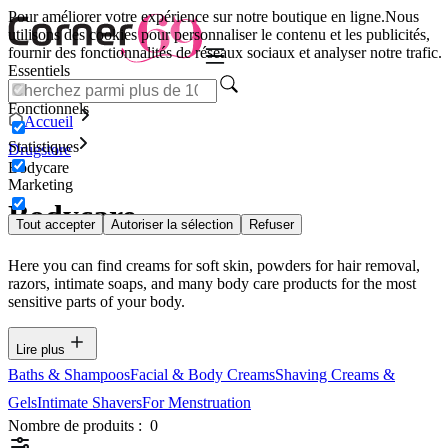
Pour améliorer votre expérience sur notre boutique en ligne.
Nous
utilisons des cookies pour personnaliser le contenu et les publicités,
fournir des fonctionnalités de réseaux sociaux et analyser notre trafic.
Essentiels
Fonctionnels
Accueil
Statistiques
Drugstore
Bodycare
Marketing
Bodycare
Tout accepter
Autoriser la sélection
Refuser
Here you can find creams for soft skin, powders for hair removal,
razors, intimate soaps, and many body care products for the most
sensitive parts of your body.
Lire plus
Baths & Shampoos
Facial & Body Creams
Shaving Creams &
Gels
Intimate Shavers
For Menstruation
Nombre de produits :
0