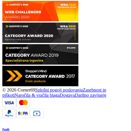
© 2026 Corner69
Splošni pogoji poslovanja
Zasebnost in
piškoti
Naročila & vračila blaga
Dostava
Darilno zavijanje
Profil