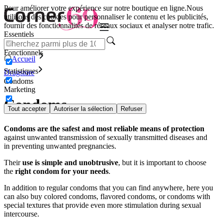
Pour améliorer votre expérience sur notre boutique en ligne.
Nous
utilisons des cookies pour personnaliser le contenu et les publicités,
fournir des fonctionnalités de réseaux sociaux et analyser notre trafic.
Essentiels
Fonctionnels
Accueil
Statistiques
Drugstore
Condoms
Marketing
Condoms
Tout accepter
Autoriser la sélection
Refuser
Condoms are the safest and most reliable means of protection
against unwanted transmission of sexually transmitted diseases and
in preventing unwanted pregnancies.
Their
use is simple and unobtrusive
, but it is important to choose
the
right condom for your needs
.
In addition to regular condoms that you can find anywhere, here you
can also buy colored condoms, flavored condoms, or condoms with
special textures that provide even more stimulation during sexual
intercourse.