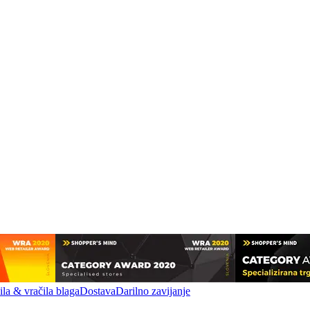
la & vračila blaga
Dostava
Darilno zavijanje