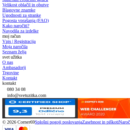
Velikost oblačil in obutve
Blagovne znamke
Ugodnosti za stranke
Pogosta vprašanja (FAQ)
Kako naročiti?
Navodila za izdelke
moj račun
Vpis | Registracija
Moja naročila
Seznam želja
svet užitka
O nas
Ambasadorji
Trgovine
Kontakt
kontakt
080 34 08
info@svetuzitka.com
© 2026 Corner69
Splošni pogoji poslovanja
Zasebnost in piškoti
Naroči