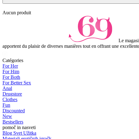
Aucun produit
Le magasin
apportent du plaisir de diverses manières tout en offrant une excellente
Catégories
For Her
For Him
For Both
For Better Sex
Anal
Drugstore
Clothes
Fun
Discounted
New
Bestsellers
pomoč in nasveti
Blog Svet Užitka
Materiali erotičnih igračk