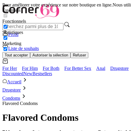
Pour améliorer votre expérience sur notre boutique en ligne.
Nous utili
Essentiels
Fonctionnels
Statistiques
Profil
Marketing
Liste de souhaits
Tout accepter
Autoriser la sélection
Refuser
For Her
For Him
For Both
For Better Sex
Anal
Drugstore
Discounted
New
Bestsellers
Accueil
Drugstore
Condoms
Flavored Condoms
Flavored Condoms