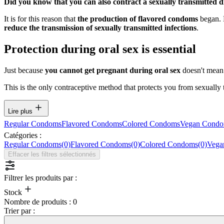
Did you know that you can also contract a sexually transmitted d
It is for this reason that
the production of flavored condoms
began. N
reduce the transmission of sexually transmitted infections
.
Protection during oral sex is essential
Just because
you cannot get pregnant during oral sex
doesn't mean
This is the only contraceptive method that protects you from sexually t
Lire plus
Regular Condoms
Flavored Condoms
Colored Condoms
Vegan Cond
Catégories :
Regular Condoms
(0)
Flavored Condoms
(0)
Colored Condoms
(0)
Vega
Effacer les filtres sélectionnés
Filtrer les produits par :
Stock
Nombre de produits :
0
Trier par :