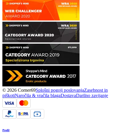
© 2026 Corner69
Splošni pogoji poslovanja
Zasebnost in
piškoti
Naročila & vračila blaga
Dostava
Darilno zavijanje
Profil