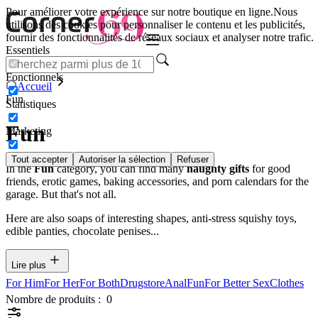
Pour améliorer votre expérience sur notre boutique en ligne.
Nous
utilisons des cookies pour personnaliser le contenu et les publicités,
fournir des fonctionnalités de réseaux sociaux et analyser notre trafic.
Essentiels
Fonctionnels
Accueil
Fun
Statistiques
Fun
Marketing
Tout accepter
Autoriser la sélection
Refuser
In the
Fun
category, you can find many
naughty gifts
for good
friends, erotic games, baking accessories, and porn calendars for the
garage. But that's not all.
Here are also soaps of interesting shapes, anti-stress squishy toys,
edible panties, chocolate penises...
Lire plus
For Him
For Her
For Both
Drugstore
Anal
Fun
For Better Sex
Clothes
Nombre de produits :
0