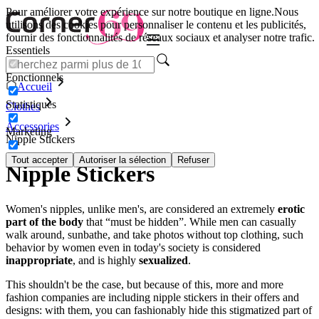
Pour améliorer votre expérience sur notre boutique en ligne.
Nous
utilisons des cookies pour personnaliser le contenu et les publicités,
fournir des fonctionnalités de réseaux sociaux et analyser notre trafic.
Essentiels
Fonctionnels
Accueil
Statistiques
Clothes
Accessories
Marketing
Nipple Stickers
Tout accepter
Autoriser la sélection
Refuser
Nipple Stickers
Women's nipples, unlike men's, are considered an extremely
erotic
part of the body
that “must be hidden”. While men can casually
walk around, sunbathe, and take photos without top clothing, such
behavior by women even in today's society is considered
inappropriate
, and is highly
sexualized
.
This shouldn't be the case, but because of this, more and more
fashion companies are including nipple stickers in their offers and
designs: with them, you can fashionably hide this stigmatized part of