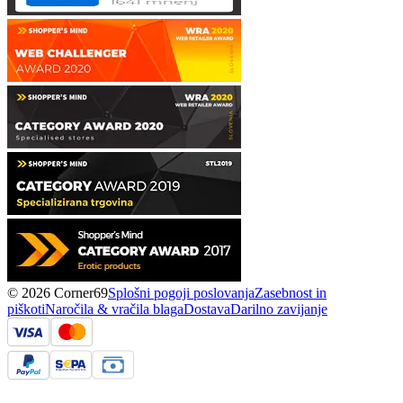
© 2026 Corner69
Splošni pogoji poslovanja
Zasebnost in
piškoti
Naročila & vračila blaga
Dostava
Darilno zavijanje