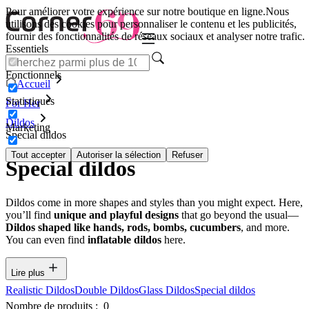
Pour améliorer votre expérience sur notre boutique en ligne.
Nous
utilisons des cookies pour personnaliser le contenu et les publicités,
fournir des fonctionnalités de réseaux sociaux et analyser notre trafic.
Essentiels
Fonctionnels
Accueil
Statistiques
For Her
Dildos
Marketing
Special dildos
Tout accepter
Autoriser la sélection
Refuser
Special dildos
Dildos come in more shapes and styles than you might expect. Here,
you’ll find
unique and playful designs
that go beyond the usual—
Dildos shaped like hands, rods, bombs, cucumbers
, and more.
You can even find
inflatable dildos
here.
Lire plus
Realistic Dildos
Double Dildos
Glass Dildos
Special dildos
Nombre de produits :
0