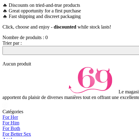
🔥 Discounts on tried-and-true products
🔥 Great opportunity for a first purchase
🔥 Fast shipping and discreet packaging
Click, choose and enjoy -
discounted
while stock lasts!
Nombre de produits :
0
Trier par :
Aucun produit
Le magasin
apportent du plaisir de diverses manières tout en offrant une excellente
Catégories
For Her
For Him
For Both
For Better Sex