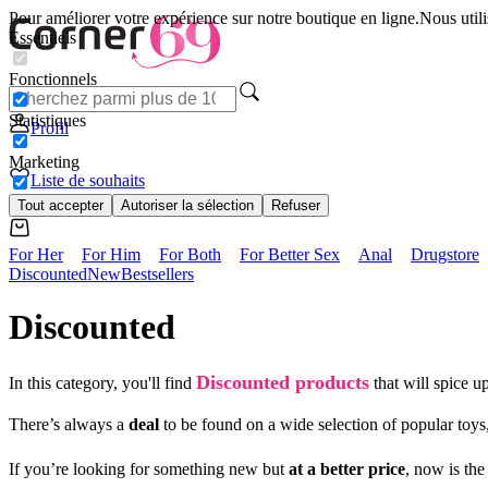
Pour améliorer votre expérience sur notre boutique en ligne.
Nous utili
Essentiels
Fonctionnels
Statistiques
Profil
Marketing
Liste de souhaits
Tout accepter
Autoriser la sélection
Refuser
For Her
For Him
For Both
For Better Sex
Anal
Drugstore
Discounted
New
Bestsellers
Discounted
Discounted products
In this category, you'll find
that will spice u
There’s always a
deal
to be found on a wide selection of popular toys
If you’re looking for something new but
at a better price
, now is the