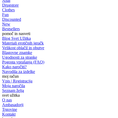
Anal
Drugstore
Clothes
Fun
Discounted
New
Bestsellers
pomoč in nasveti
Blog Svet Užitka
Materiali erotičnih igračk
Velikost oblačil in obutve
Blagovne znamke
Ugodnosti za stranke
Pogosta vprašanja (FAQ)
Kako naročiti?
Navodila za izdelke
moj račun
Vpis | Registracija
Moja naročila
Seznam želja
svet užitka
O nas
Ambasadorji
Trgovine
Kontakt