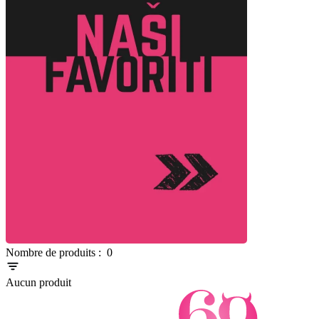
Item
Nombre de produits :
0
1
of
Aucun produit
0