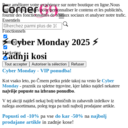
Pour améliorer votre expérience sur notre boutique en ligne.
Nous
utilisons des cookies pour personnaliser le contenu et les publicités,
fournir des fonctionnalités de réseaux sociaux et analyser notre trafic.
Essentiels
Fonctionnels
⚡ Cyber Monday 2025 ⚡
Statistiques
Marketing
Zadnji kosi
Tout accepter
Autoriser la sélection
Refuser
Cyber Monday - VIP ponudba!
Kot vsako leto, po Črnem petku pride takoj na vrsto še
Cyber
Monday
- praznik za spletne trgovine, kjer lahko najdeš nekatere
najvišje popuste na izbrano ponudbo
.
V tej akciji najdeš nekaj bolj tehničnih in zabavnih izdelkov iz
našega asortimana, poleg tega pa tudi najbolj prodajane artikle.
Popusti od -10%
pa vse
do kar -50%
na
najbolj
prodajane artikle
in zadnje kose!