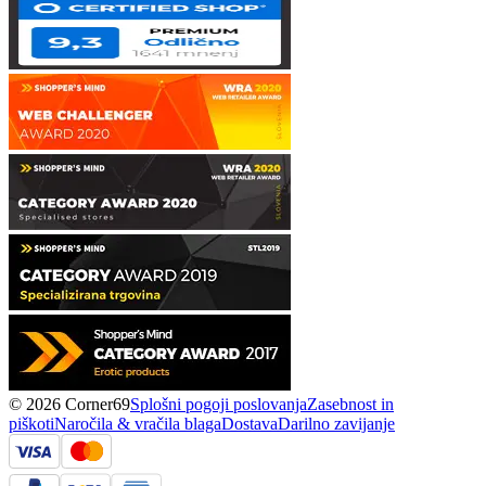
© 2026 Corner69
Splošni pogoji poslovanja
Zasebnost in
piškoti
Naročila & vračila blaga
Dostava
Darilno zavijanje