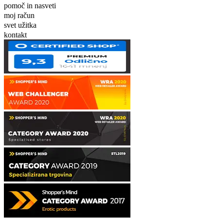
pomoč in nasveti
moj račun
svet užitka
kontakt