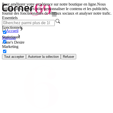
Pour améliorer votre expérience sur notre boutique en ligne.
Nous
utilisons des cookies pour personnaliser le contenu et les publicités,
fournir des fonctionnalités de réseaux sociaux et analyser notre trafic.
Essentiels
Fonctionnels
Accueil
Statistiques
Marques
Anne's Desire
Marketing
Tout accepter
Autoriser la sélection
Refuser