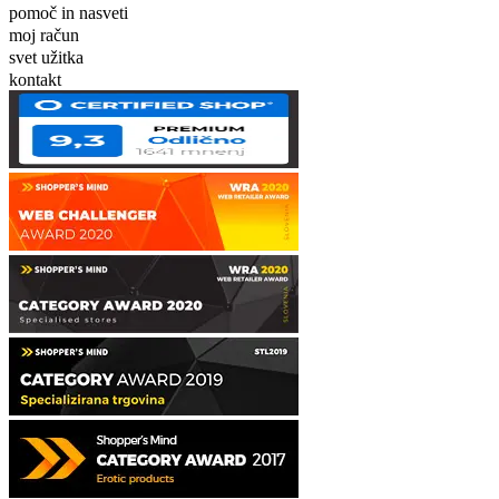
pomoč in nasveti
moj račun
svet užitka
kontakt