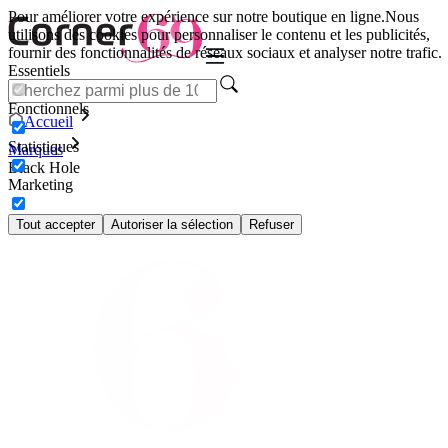
Pour améliorer votre expérience sur notre boutique en ligne.
Nous
utilisons des cookies pour personnaliser le contenu et les publicités,
fournir des fonctionnalités de réseaux sociaux et analyser notre trafic.
Essentiels
Fonctionnels
Accueil
Statistiques
Marques
Black Hole
Marketing
Tout accepter
Autoriser la sélection
Refuser