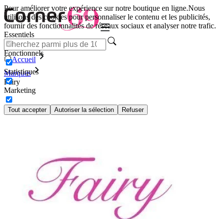
Pour améliorer votre expérience sur notre boutique en ligne.
Nous
utilisons des cookies pour personnaliser le contenu et les publicités,
fournir des fonctionnalités de réseaux sociaux et analyser notre trafic.
Essentiels
Fonctionnels
Accueil
Statistiques
Marques
Fairy
Marketing
Tout accepter
Autoriser la sélection
Refuser