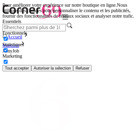
Pour améliorer votre expérience sur notre boutique en ligne.
Nous
utilisons des cookies pour personnaliser le contenu et les publicités,
fournir des fonctionnalités de réseaux sociaux et analyser notre trafic.
Essentiels
Fonctionnels
Accueil
Statistiques
Marques
JamyJob
Marketing
Tout accepter
Autoriser la sélection
Refuser