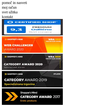
pomoč in nasveti
moj račun
svet užitka
kontakt