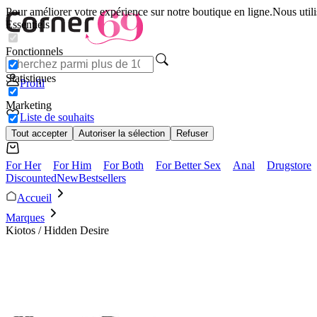
Pour améliorer votre expérience sur notre boutique en ligne.
Nous utili
Essentiels
Fonctionnels
Statistiques
Profil
Marketing
Liste de souhaits
Tout accepter
Autoriser la sélection
Refuser
For Her
For Him
For Both
For Better Sex
Anal
Drugstore
Discounted
New
Bestsellers
Accueil
Marques
Kiotos / Hidden Desire