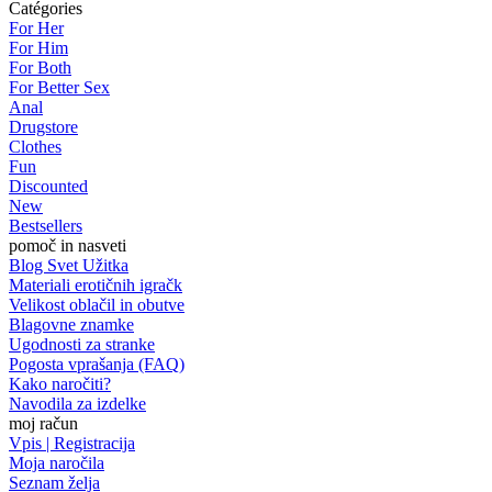
Catégories
For Her
For Him
For Both
For Better Sex
Anal
Drugstore
Clothes
Fun
Discounted
New
Bestsellers
pomoč in nasveti
Blog Svet Užitka
Materiali erotičnih igračk
Velikost oblačil in obutve
Blagovne znamke
Ugodnosti za stranke
Pogosta vprašanja (FAQ)
Kako naročiti?
Navodila za izdelke
moj račun
Vpis | Registracija
Moja naročila
Seznam želja