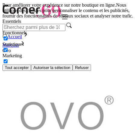
Pour améliorer votre expérience sur notre boutique en ligne.
Nous
utilisons des cookies pour personnaliser le contenu et les publicités,
fournir des fonctionnalités de réseaux sociaux et analyser notre trafic.
Essentiels
Fonctionnels
Accueil
Statistiques
Marques
Ovo
Marketing
Tout accepter
Autoriser la sélection
Refuser