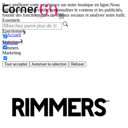
Pour améliorer votre expérience sur notre boutique en ligne.
Nous
utilisons des cookies pour personnaliser le contenu et les publicités,
fournir des fonctionnalités de réseaux sociaux et analyser notre trafic.
Essentiels
Fonctionnels
Accueil
Statistiques
Marques
Rimmers
Marketing
Tout accepter
Autoriser la sélection
Refuser