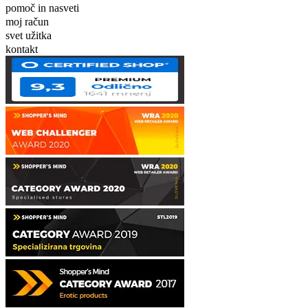
pomoč in nasveti
moj račun
svet užitka
kontakt