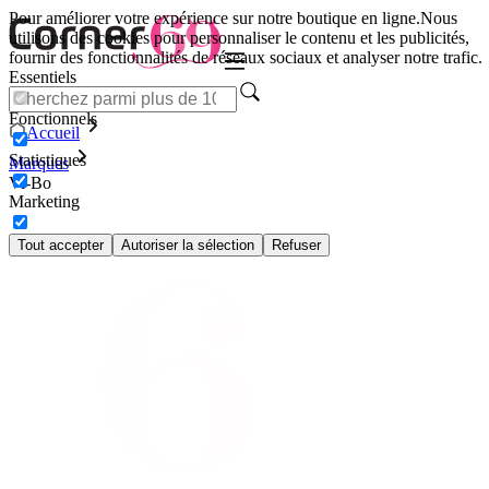
Pour améliorer votre expérience sur notre boutique en ligne.
Nous
utilisons des cookies pour personnaliser le contenu et les publicités,
fournir des fonctionnalités de réseaux sociaux et analyser notre trafic.
Essentiels
Fonctionnels
Accueil
Statistiques
Marques
Vi-Bo
Marketing
Tout accepter
Autoriser la sélection
Refuser