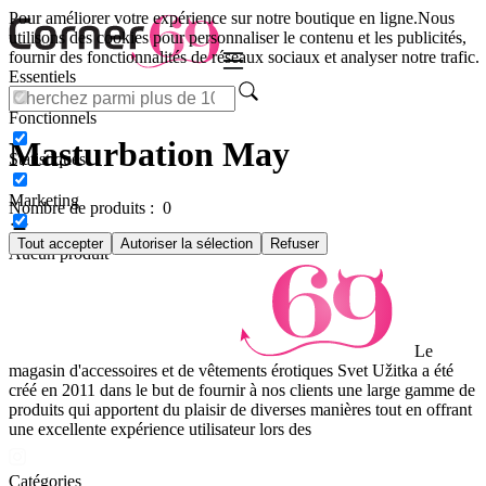
Pour améliorer votre expérience sur notre boutique en ligne.
Nous
utilisons des cookies pour personnaliser le contenu et les publicités,
fournir des fonctionnalités de réseaux sociaux et analyser notre trafic.
Essentiels
Fonctionnels
Masturbation May
Statistiques
Marketing
Nombre de produits :
0
Tout accepter
Autoriser la sélection
Refuser
Aucun produit
Le
magasin d'accessoires et de vêtements érotiques Svet Užitka a été
créé en 2011 dans le but de fournir à nos clients une large gamme de
produits qui apportent du plaisir de diverses manières tout en offrant
une excellente expérience utilisateur lors des
Catégories