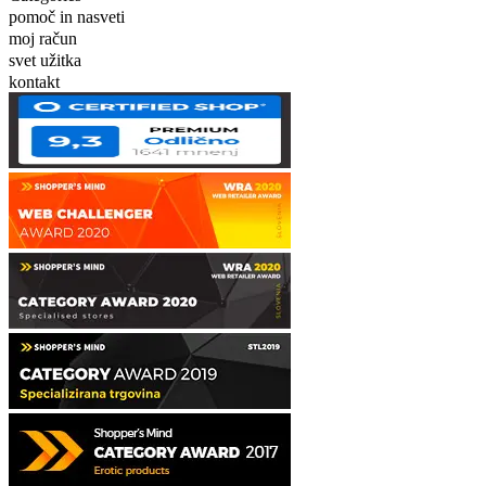
pomoč in nasveti
moj račun
svet užitka
kontakt