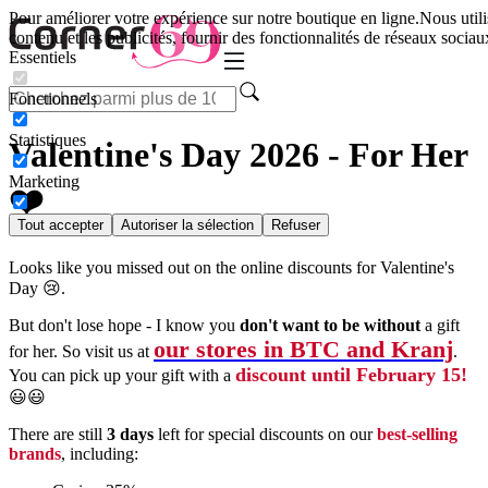
Pour améliorer votre expérience sur notre boutique en ligne.
Nous utili
contenu et les publicités, fournir des fonctionnalités de réseaux sociaux
Essentiels
Fonctionnels
Statistiques
Valentine's Day 2026 - For Her
Marketing
❤️
Tout accepter
Autoriser la sélection
Refuser
Looks like you missed out on the online discounts for Valentine's
Day 😢.
But don't lose hope - I know you
don't want to be without
a gift
our stores in BTC and Kranj
for her. So visit us at
.
discount until February 15!
You can pick up your gift with a
😃😃
There are still
3 days
left for special discounts on our
best-selling
brands
, including: