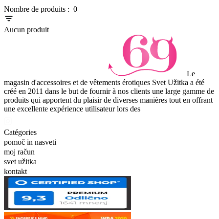
Item
Nombre de produits :
0
1
of
Aucun produit
0
Le
magasin d'accessoires et de vêtements érotiques Svet Užitka a été
créé en 2011 dans le but de fournir à nos clients une large gamme de
produits qui apportent du plaisir de diverses manières tout en offrant
une excellente expérience utilisateur lors des
Catégories
pomoč in nasveti
moj račun
svet užitka
kontakt