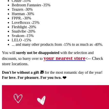
Cruizr -35%
Bedroom Fantasies -35%
Teazers -30%
Hueman -30%
FPPR. -30%
LoveBoxxx -25%
Fleshlight -20%
Snailvibe -20%
Svakom -15%
LELO -15%
... and many other products from -15% to as much as -40%.
You will
surely not be disappointed
with the selection and
your nearest store
<-- Check
discounts, so hurry over to
store locations.
Don't be without a gift 🎁
for the most romantic day of the year!
For love. For pleasure. For you two. ❤️