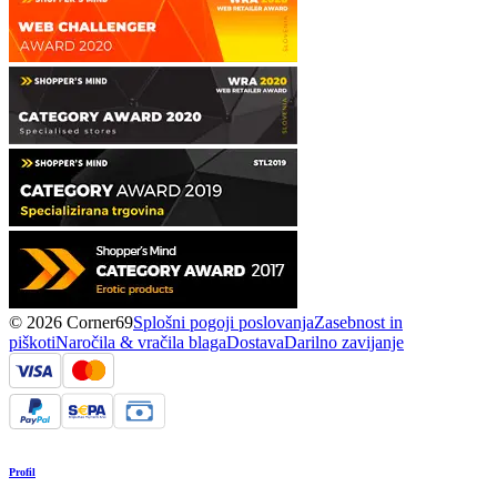
© 2026 Corner69
Splošni pogoji poslovanja
Zasebnost in
piškoti
Naročila & vračila blaga
Dostava
Darilno zavijanje
Profil